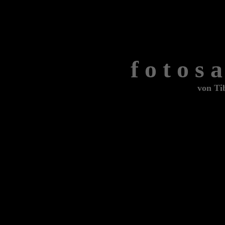
f o t o s 
von Ti